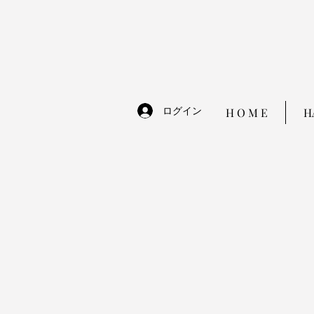
ログイン
H O M E
H