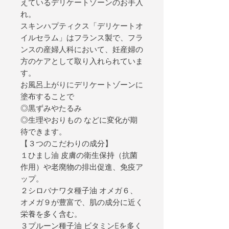
えているデリケートゾーンのお手入
れ。
スキンハプティクス「デリケートオ
イルセラム」はフランス製で、フラ
ンスの産婦人科において、妊産婦の
方のケアとして取り入れられていま
す。
お風呂上がりにデリケートゾーンに
塗布することで
◎黒ずみやたるみ
◎生理やおりもの などに変化が期
待できます。
【３つのこだわりの成分】
１ひまし油 皮膚の衛生保持（抗菌
作用）や老廃物の排出促進、免疫ア
ップ。
２シロバナワタ種子油 オメガ６、
オメガ９が豊富で、肌の成分に近く
栄養を多く含む。
３プルーン種子油 ビタミンEを多く