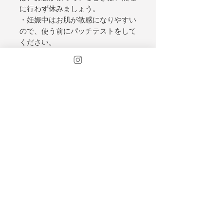
に行わず休みましょう。
・妊娠中はお肌が敏感になりやすい
ので、使う前にパッチテストをして
ください。
・生理中、始めの3日間は、行わな
いでください。
【内容量】 30ml
【全成分】
ウンデシレン酸ヘプチル、ヒマワリ
種子油、シロバナワタ種子油、プル
ーン種子油、香料、サフラワー油、
トコフェロール
SHOP
ABOUT US